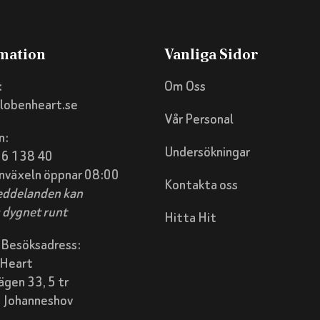
mation
Vanliga Sidor
:
Om Oss
lobenheart.se
Vår Personal
n:
Undersökningar
56 138 40
nväxeln öppnar 08:00
Kontakta oss
ddelanden kan
 dygnet runt
Hitta Hit
 Besöksadress:
Heart
ägen 33, 5 tr
 Johanneshov