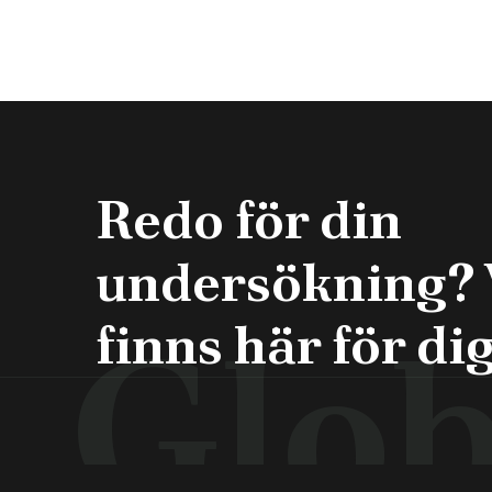
sedd, lyssnad på och trygg genom hela vårdked
Redo för din
undersökning? 
Glob
finns här för dig