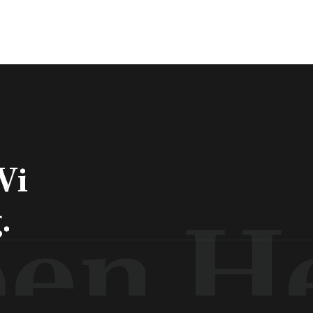
jan.
Vi
en H
.