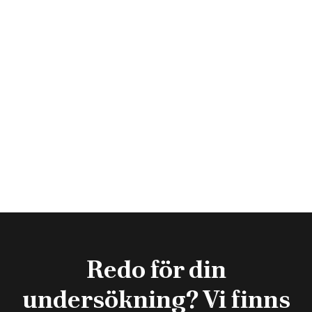
Tidigare Inlägg

Vad händer under ett arbetsprov?
Nästa Inlägg
Långtids-EKG — så går det till och hur

du förbereder dig
Redo för din
undersökning? Vi finns