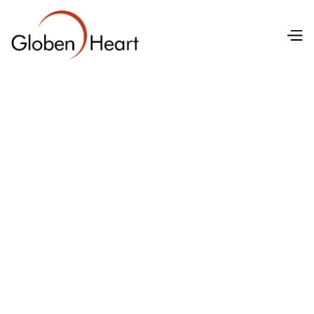
Undersökningar
June 22, 2026
Vilo-EKG — den
snabbaste
hjärtundersökningen