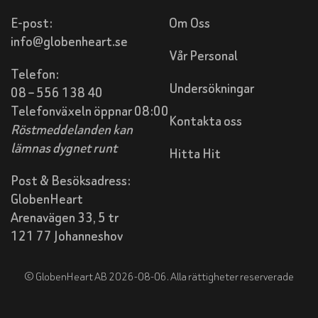
E-post:
Om Oss
info@globenheart.se
Vår Personal
Telefon:
Undersökningar
08 – 556 138 40
Telefonväxeln öppnar 08:00
Kontakta oss
Röstmeddelanden kan
lämnas dygnet runt
Hitta Hit
Post & Besöksadress:
GlobenHeart
Arenavägen 33, 5 tr
121 77 Johanneshov
© GlobenHeart AB 2026-08-06. Alla rättigheter reserverade